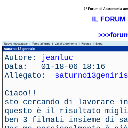
1° Forum di Astronomia amator
IL FORUM 
>>>forum
Nuovo messaggio
|
Torna all'inizio
|
Vai all'argomento
|
Ricerca
|
Entra
saturno 13 gennaio
Autore:
jeanluc
Data: 01-18-06 18:16
Allegato:
saturno13geniris
Ciaoo!!
sto cercando di lavorare in
questo è il risultato migli
ben 3 filmati insieme di sa