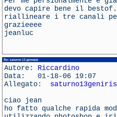
Per me persionalmente è già
devo capire bene il bestof.
riallineare i tre canali pe
grazieeee
jeanluc
Re: saturno 13 gennaio
Autore:
Riccardino
Data: 01-18-06 19:07
Allegato:
saturno13geniris
ciao jean
ho fatto qualche rapida mod
utilizzando photoshop e iri